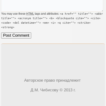
You may use these
HTML
tags and attributes:
<a href="" title=""> <abbr
title=""> <acronym title=""> <b> <blockquote cite=""> <cite>
<code> <del datetime=""> <em> <i> <q cite=""> <strike>
<strong>
Авторское право принадлежит
Д.М. Чибисову © 2013 г.