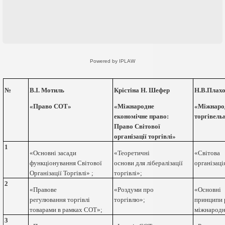
Powered by IPLAW
№
В.І. Мотиль
Крістіна Н. Шефер
Н.В.Плах
«Право СОТ»
«Міжнародне
«Міжнаро
економічне право:
торгівель
Право Світової
організації торгівлі»
1
«Основні засади
«Теоретичні
«Світова
функціонування Світової
основи для лібералізації
організаці
Організації Торгівлі» ;
торгівлі»;
2
«Правове
«Роздуми про
«Основні
регулювання торгівлі
торгівлю»;
принципи 
товарами в рамках СОТ»;
міжнародно
3