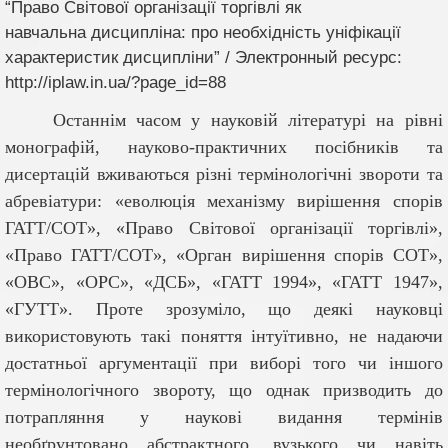
“Право Світової організації торгівлі як
навчальна дисципліна: про необхідність уніфікації
характеристик дисципліни” / Электронный ресурс:
http://iplaw.in.ua/?page_id=88
Останнім часом у науковій літературі на рівні
монографій, науково-практичних посібників та
дисертацій вживаються різні термінологічні звороти та
абревіатури: «еволюція механізму вирішення спорів
ГАТТ/СОТ», «Право Світової організації торгівлі»,
«Право ГАТТ/СОТ», «Орган вирішення спорів СОТ»,
«ОВС», «ОРС», «ДСБ», «ГАТТ 1994», «ГАТТ 1947»,
«ГУТТ». Проте зрозуміло, що деякі науковці
використовують такі поняття інтуїтивно, не надаючи
достатньої аргументації при виборі того чи іншого
термінологічного звороту, що однак призводить до
потрапляння у наукові видання термінів
необґрунтовано абстрактного, вузького чи навіть