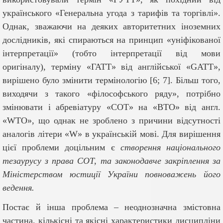
українського «Генеральна угода з тарифів та торгівлі».
Однак, зважаючи на деяких авторитетних іноземних
дослідників, які спираються на принцип «уніфікованої
інтерпретації» (тобто інтерпретації від мови
оригіналу), терміну «ГАТТ» від англійської «GATT»,
вирішено було змінити термінологію [6; 7]. Більш того,
виходячи з такого «філософського ряду», потрібно
змінювати і абревіатуру «СОТ» на «ВТО» від англ.
«
WTO
», що однак не зроблено з причини відсутності
аналогів літери «
W
» в українській мові. Для вирішення
цієї проблеми доцільним є
створення національного
тезаурусу з права СОТ,
та законодавче закріплення за
Міністерством юстиції України повноважень його
ведення.
Постає й інша проблема – неоднозначна змістовна
частина, кількісні та якісні характеристики дисципліни