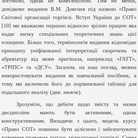
логічною, однак не комплексною. Тим не менш,
довідкове видання В.М. Довганя під назвою «Право
Світової організації торгівлі. Вступ України до СОТ»
[10] ми вважаємо першою відносно зрілою працею яка
надає низку спеціальних теоретичних знань цієї
площини. Більш того, термінологія видання відповідає
принципу уніфікованої інтерпретації скорочень та
абревіатур від мови оригінала, наприклад «ГАТТ»,
«ТРІПС» та «ДСУ». Загалом, на наш погляд, можна
використовувати видання як навчальний посібник, а
тому ми включили його до порівняльної таблиці для
подальшого аналізу (див. нижче).
Зрозуміло, що дебати щодо змісту та назви
дисципліни мають бути активними, однак
конструктивними. Виходячи з цього, модель курсу
«Право СОТ» повинна бути цілісною і забезпечувати
вивчення правових питань міжнародної торгівлі. Серед