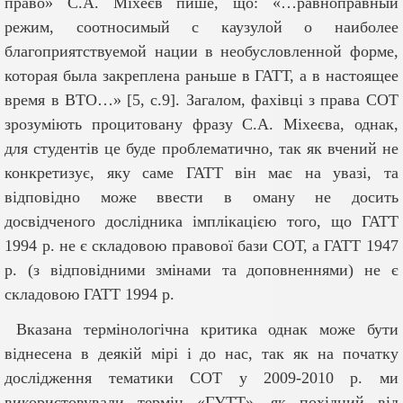
право» С.А. Міхеєв пише, що: «…равноправный
режим, соотносимый с каузулой о наиболее
благоприятствуемой нации в необусловленной форме,
которая была закреплена раньше в ГАТТ, а в настоящее
время в ВТО…» [5, c.9]. Загалом, фахівці з права СОТ
зрозуміють процитовану фразу С.А. Міхеєва, однак,
для студентів це буде проблематично, так як вчений не
конкретизує, яку саме ГАТТ він має на увазі, та
відповідно може ввести в оману не досить
досвідченого дослідника імплікацією того, що ГАТТ
1994 р. не є складовою правової бази СОТ, а ГАТТ 1947
р. (з відповідними змінами та доповненнями) не є
складовою ГАТТ 1994 р.
Вказана термінологічна критика однак може бути
віднесена в деякій мірі і до нас, так як на початку
дослідження тематики СОТ у 20
09-2010
р. ми
використовували термін «ГУТТ», як похідний від