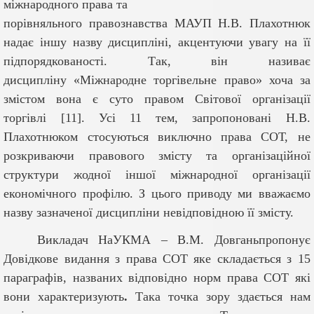
міжнародного права та
порівняльного правознавства
М
АУП
Н.В. Плахотнюк
надає іншу назву дисципліні, акцентуючи увагу на її
підпорядкованості. Так, він називає
дисципліну «Міжнародне торгівельне право» хоча за
змістом вона є суто правом Світової організації
торгівлі [11]. Усі
11 тем, запропоновані Н.В.
Плахотнюком стосуються виключно права СОТ, не
розкриваючи правового змісту та організаційної
структури жодної іншої міжнародної організації
економічного профілю. З цього приводу ми вважаємо
назву зазначеної дисципліни невідповідною її змісту.
Викладач НаУКМА – В.М. Довганьпропонує
Довідкове видання з права СОТ яке складається з 15
параграфів, названих відповідно норм права СОТ які
вони характеризують
.
Така точка зору здається нам