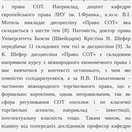
з права СОТ. Наприклад, доцент кафедри
європейського права
ЛНУ ім. І.Франка., к.ю.н. В.І.
Мотиль викладає дисципліну «Право СОТ» яка
складається з шести тем [8]. Натомість, доктор права
Університета Базеля (Швейцарія) Крістіна Н. Шефер
передбачає 11 складових тем тієї ж дисципліни [9]. За
К. Шефер дисципліна «Право СОТ» є складовим
напрямком курсу з міжнародного економічного права і
має вивчатися
у
контексті останнього, з чим ми
повністю солідаризуємося, а за Н.В. Плахатнюком –
частиною міжнародного торгівельного права, що є
формально коректним, однак неправильним, так як
сфера регулювання СОТ охоплює і не класичні
торгівельні аспекти, наприклад – інвестиції,
інтелектуальну власність тощо.
Таким чином, на
відміну від попередніх дослідників професор кафедри