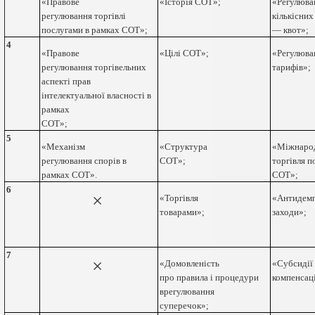
«Правове
«Історія СОТ»;
«Регулюва
регулювання торгівлі
кількісни
послугами в рамках СОТ»;
— квот»;
4
«Правове
«Цілі СОТ»;
«Регулюва
регулювання торгівельних
тарифів»;
аспекті прав
інтелектуальної власності в
рамках
СОТ»;
5
«Механізм
«Структура
«Міжнаро
регулювання спорів в
СОТ»;
торгівля п
рамках СОТ».
СОТ»;
6
×
«Торгівля
«Антидемп
товарами»;
заходи»;
7
×
«Домовленість
«Субсидії
про правила і процедури
компенсаці
врегулювання
суперечок»;