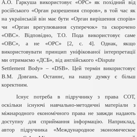
А.О. Гаркуша використовує «ОРС» як похідний від
російського «
Орган разрешения споров»,
в той час як
на українській він має бути «Орган вирішення спорів»
чи «Орган врегулювання суперечок» та скорочено
«ОВС». Відповідно, Т.О. Пода використовує саме
«ОВС», а не «ОРС»
[
2, с. 4
]
. Однак, якщо
використовувати принцип уніфікованої інтерпретації
ми отримаємо «ДСБ», від англійського «
Dispute
Settlement
Body
» – «
DSB
». Цей термін використовує
В.М. Довгань. Останнє, на нашу думку є більш
коректним.
Існує потреба в підручнику з права СОТ,
оскільки існуючі навчально-методичні матеріали з
міжнародного економічного права не завжди надають
доступну для сприймання інформацію. Наприклад,
автор підручника «Международное экономическое